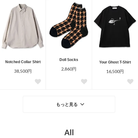
Doll Socks
Notched Collar Shirt
Your Ghost T-Shirt
2,860円
38,500円
16,500円
もっと見る
All