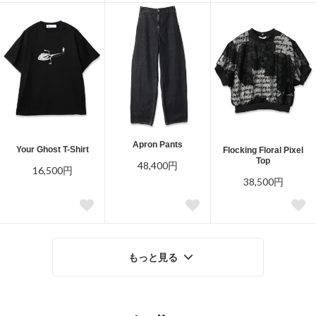
Apron Pants
Your Ghost T-Shirt
Flocking Floral Pixel
Top
48,400円
16,500円
38,500円
もっと見る