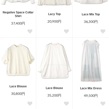
Negative Space Collar
Lacy Top
Lace Mix Top
Shirt
20,900円
36,300円
37,400円
Lace Blouse
Lace Blouse
Lace Mix Dress
30,800円
35,200円
49,500円