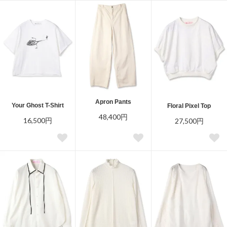
Apron Pants
Your Ghost T-Shirt
Floral Pixel Top
48,400円
16,500円
27,500円