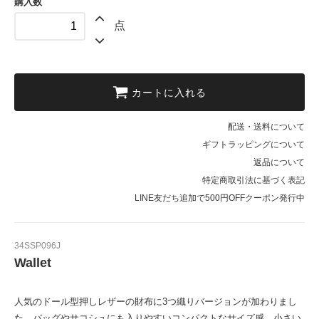
購入数
点
カートに入れる
配送・送料について
ギフトラッピングについて
返品について
特定商取引法に基づく表記
LINE友だち追加で500円OFFクーポン発行中
34SSP096J
Wallet
人気のドール型押しレザーの財布に3つ織りバージョンが加わりまし
た。バッグやサコシュにも入りやすいコンパクトなサイズ感。小さい