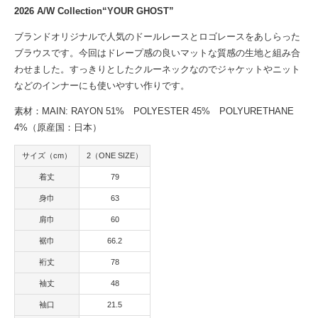
2026 A/W Collection“YOUR GHOST”
ブランドオリジナルで人気のドールレースとロゴレースをあしらった
ブラウスです。今回はドレープ感の良いマットな質感の生地と組み合
わせました。すっきりとしたクルーネックなのでジャケットやニット
などのインナーにも使いやすい作りです。
素材：MAIN: RAYON 51% POLYESTER 45% POLYURETHANE
4%（原産国：日本）
サイズ（cm）
2（ONE SIZE）
着丈
79
身巾
63
肩巾
60
裾巾
66.2
裄丈
78
袖丈
48
袖口
21.5