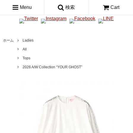
Menu
検索
Cart
ホーム
Ladies
All
Tops
2026 A/W Collection “YOUR GHOST”