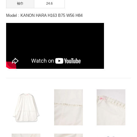
袖巾
24.6
Model : KANON HARA H163 B75 W56 H84