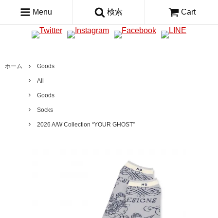
Menu
検索
Cart
ホーム
Goods
All
Goods
Socks
2026 A/W Collection “YOUR GHOST”