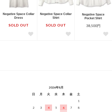
Negative Space Collar
Negative Space Collar
Negative Space
Dress
Shirt
Pocket Shirt
SOLD OUT
SOLD OUT
38,500円
2026年8月
日
月
火
水
木
金
土
1
2
3
4
5
6
7
8