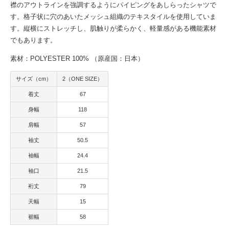
襟のアウトラインを強調するようにパイピングをあしらったシャツで
す。格子状に穴のあいたメッシュ組織のテキスタイルを使用していま
す。縦横にストレッチし、肌触りが柔らかく、軽量感がある機能素材
でもあります。
素材：POLYESTER 100% （原産国：日本）
サイズ（cm）
2（ONE SIZE）
着丈
67
身幅
118
肩幅
57
袖丈
50.5
袖幅
24.4
袖口
21.5
裄丈
79
天幅
15
裾幅
58