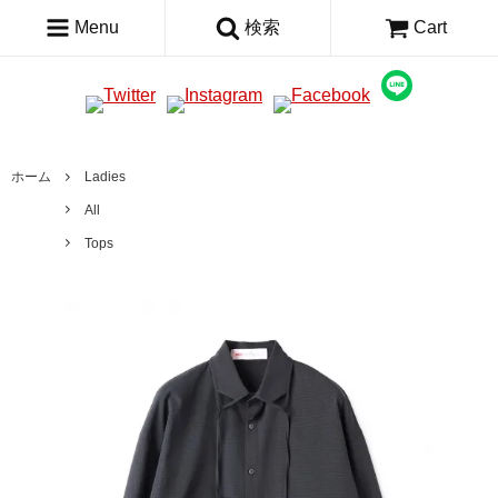
Menu
検索
Cart
ホーム
Ladies
All
Tops