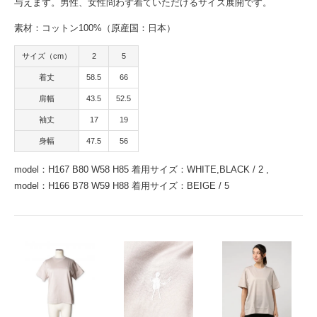
与えます。男性、女性問わず着ていただけるサイズ展開です。
素材：コットン100%（原産国：日本）
サイズ（cm）
2
5
着丈
58.5
66
肩幅
43.5
52.5
袖丈
17
19
身幅
47.5
56
model：H167 B80 W58 H85 着用サイズ：WHITE,BLACK / 2 ,
model：H166 B78 W59 H88 着用サイズ：BEIGE / 5