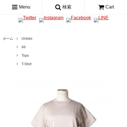
Menu
検索
Cart
ホーム
Unisex
All
Tops
T-Shirt