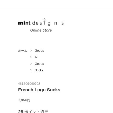
Ladies
All
Unisex
Tops
ホーム
Goods
Outer
Goods
All
Goods
Denim
Limited
Socks
481SO106070J
French Logo Socks
2,860円
28
ポイント還元