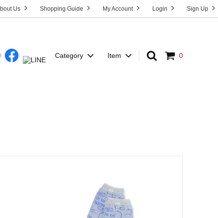
bout Us
Shopping Guide
My Account
Login
Sign Up
Category
Item
0
Dress
T-Shirt
HOST”