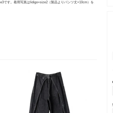
k＝size3です。着用写真はIidigo=size2（製品よりパンツ丈+10cm）を