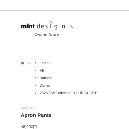
Ladies
Unisex
All
Tops
ホーム
Ladies
All
Outer
Goods
Bottoms
Denim
Limited
Denim
2026 A/W Collection “YOUR GHOST”
492DM1
Apron Pants
48,400円