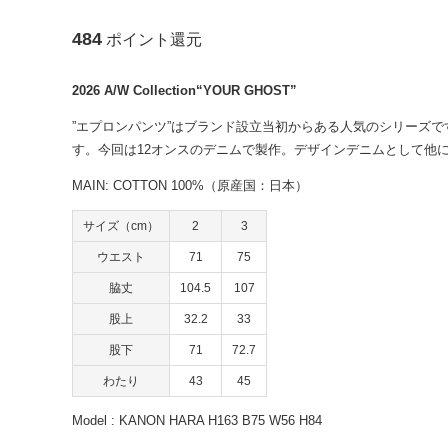
484
ポイント還元
2026 A/W Collection“YOUR GHOST”
”エプロンパンツ”はブランド設立当初からある人気のシリーズ
す。今回は12オンスのデニムで製作。デザインデニムとして他
MAIN: COTTON 100%（原産国：日本）
サイズ（cm）
2
3
ウエスト
71
75
脇丈
104.5
107
股上
32.2
33
股下
71
72.7
わたり
43
45
Model : KANON HARA H163 B75 W56 H84