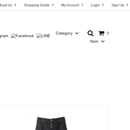
bout Us
Shopping Guide
My Account
Login
Sign Up
Category
0
Item
Dress
T-Shirt
HOST”