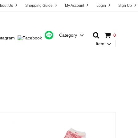
bout Us
Shopping Guide
My Account
Login
Sign Up
Category
0
Item
Dress
T-Shirt
HOST”