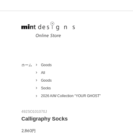
Ladies
Unisex
All
Tops
ホーム
Goods
All
Outer
Goods
Goods
Denim
Limited
Socks
2026 A/W Collection “YOUR GHOST”
492SO101070J
Calligraphy Socks
2,860円