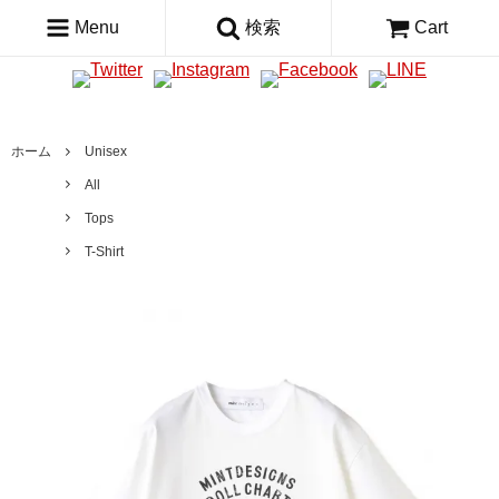
Menu
検索
Cart
ホーム
Unisex
All
Tops
T-Shirt