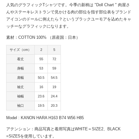
人気のグラフィックTシャツです。今季の新柄は "Doll Chart " 肉屋さ
んやステーキレストランで見かける肉の部位を指す部位表をブランド
アイコンのドールに例えたら？というブラックユーモアを込めたキャ
ッチーなグラフィックになります。
素材：COTTON 100% （原産国：日本）
サイズ（cm）
2
5
着丈
55
72
身幅
53
59
肩幅
50.5
54.5
袖丈
16
19
袖幅
23.6
24.4
袖口
19.5
20.3
Model : KANON HARA H163 B74 W56 H85
アテンション：商品写真と着用写真はWHITE＝SIZE2、BLACK
=SIZE5を使用しています。