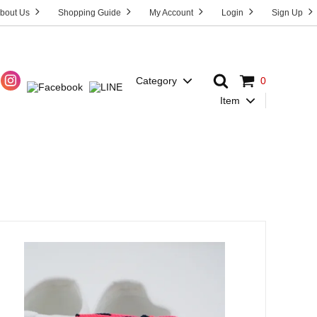
bout Us
Shopping Guide
My Account
Login
Sign Up
Category
0
Item
Dress
T-Shirt
HOST”