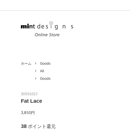
Ladies
Unisex
All
Tops
ホーム
Goods
All
Outer
Goods
Goods
Denim
Limited
30SS102J
Fat Lace
3,850円
38
ポイント還元