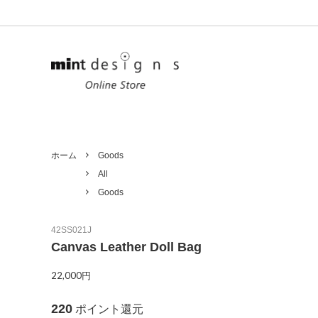
Ladies
Unisex
All
Tops
ホーム
Goods
All
Outer
Goods
Goods
Denim
Limited
42SS021J
Canvas Leather Doll Bag
22,000円
220
ポイント還元