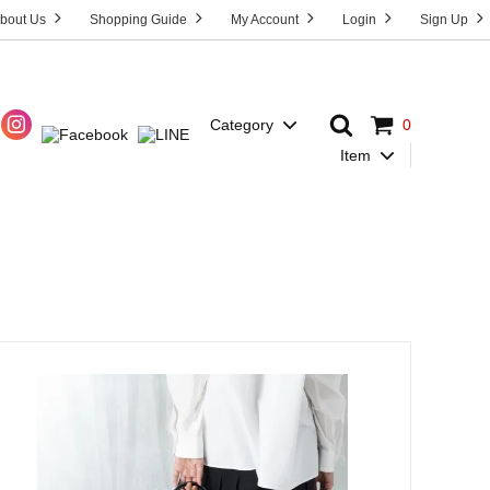
bout Us
Shopping Guide
My Account
Login
Sign Up
Category
0
Item
Dress
T-Shirt
HOST”