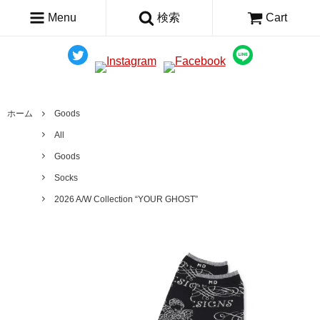
Menu
検索
Cart
ホーム
Goods
All
Goods
Socks
2026 A/W Collection “YOUR GHOST”