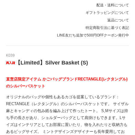
配送・送料について
ギフトラッピングについて
返品について
特定商取引法に基づく表記
LINE友だち追加で500円OFFクーポン発行中
K039
【Limited】Silver Basket (S)
直営店限定アイテム かごバッグブランドRECTANGLE(レクタングル)
のシルバーバスケット
オリジナルのバッグや個性もあるカゴを提案しているブランド：
RECTANGLE（レクタングル）のシルバーバスケットです。 サイザル
麻とキャンディの包み紙を編み上げて作ったトート。 S,Mサイズは持
ち手の長さがあり、ショルダーバッグとして肩掛けもできます。Lサ
イズはインテリアとしてお部屋に置いたり、物を入れたりと収納力も
あるビッグサイズ。 ミントデザインズデザイナーも長年愛用してお