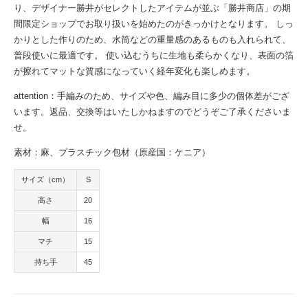
り、デザイナー勝井がセレクトしたアイテムが並ぶ「勝井商店」の期
間限定ショップでお取り扱いを始めたのがきっかけとなります。 しっ
かりとした作りのため、水筒などの重量感のあるものも入れられて、
普段使いに最適です。 使い込むうちに生地も柔らかくなり、表面の箔
が擦れてマットな質感になっていく経年変化も楽しめます。
attention：手編みのため、サイズや色、編み目に多少の個体差がござ
います。返品、交換等はいたしかねますのでどうぞご了承くださいま
せ。
素材：麻、プラスチック包材（原産国：ケニア）
サイズ（cm）
S
高さ
20
幅
16
マチ
15
持ち手
45