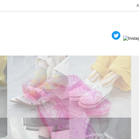
A
Goods
Bottoms
Socks
 Items
2026 A/W Collection “YOUR G