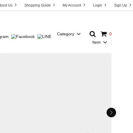
bout Us
Shopping Guide
My Account
Login
Sign Up
Category
0
Item
Dress
T-Shirt
HOST”