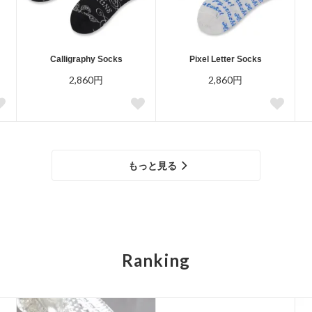
Calligraphy Socks
Pixel Letter Socks
2,860円
2,860円
もっと見る
Ranking