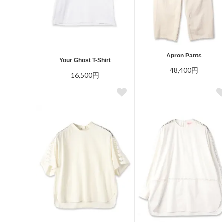
Apron Pants
Your Ghost T-Shirt
48,400円
16,500円