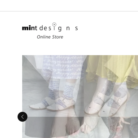
Ladies
Unisex
All
Tops
Outer
Goods
Denim
Limited