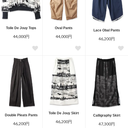
Toile De Jouy Tops
Oval Pants
Lace Obal Pants
44,000円
44,000円
46,200円
Toile De Jouy Skirt
Double Pleats Pants
Calligraphy Skirt
46,200円
46,200円
47,300円