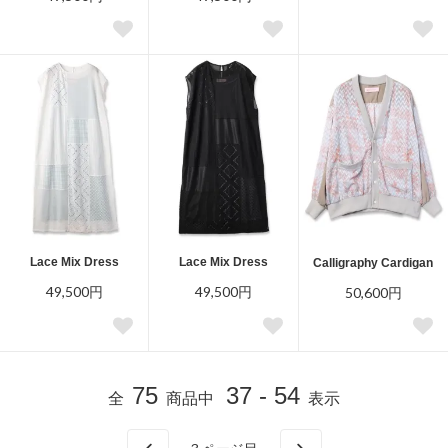
Lace Mix Dress
Lace Mix Dress
Calligraphy Cardigan
49,500円
49,500円
50,600円
75
37 - 54
全
商品中
表示