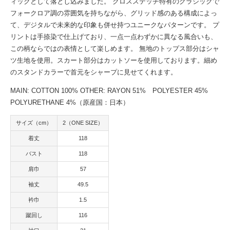
ィックとして落とし込みました。 クロスステッチ特有のクラシックで
フォークロア調の雰囲気を持ちながら、グリッド感のある構成によっ
て、デジタルで未来的な印象も併せ持つユニークなパターンです。 プ
リントは手捺染で仕上げており、一点一点わずかに異なる風合いも、
この柄ならではの表情として楽しめます。 無地のトップス部分はシャ
ツ生地を使用。スカート部分はカットソーを使用しております。細め
のスタンドカラーで首元をシャープに見せてくれます。
MAIN: COTTON 100% OTHER: RAYON 51% POLYESTER 45%
POLYURETHANE 4%（原産国：日本）
サイズ（cm）
2（ONE SIZE）
着丈
118
バスト
118
肩巾
57
袖丈
49.5
衿巾
1.5
蹴回し
116