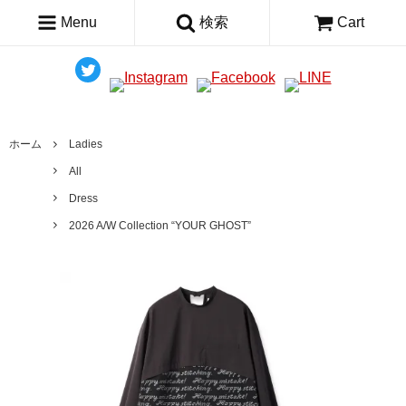
Menu
検索
Cart
ホーム
Ladies
All
Dress
2026 A/W Collection “YOUR GHOST”