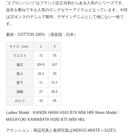
”エプロンパンツ”はブランド設立当初からある人気のシリーズです。
改良を重ねて今も人気のロングセラーアイテムとなっています。今回
は12オンスのデニムで製作。デザインデニムとして他にない一枚で
す。
素材：COTTON 100% （原産国：日本）
サイズ（cm）
2
3
ウエスト
71
75
脇丈
104.5
107
股上
32.2
33
股下
71
72.7
裾幅
27
28.5
わたり
43
45
Ladies Model : KANON HARA H163 B74 W56 H85 Mens Model：
MASAYUKI KAWABATA H180 B75 W59 H81
アテンション：商品写真と着用写真はINDIGO,WHITE＝SIZE3、