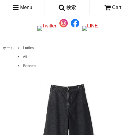
Menu
検索
Cart
ホーム
Ladies
All
Bottoms