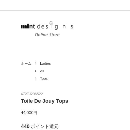
Ladies
Unisex
All
Tops
ホーム
Ladies
All
Outer
Goods
Tops
Denim
Limited
472TJ206522
Toile De Jouy Tops
44,000円
440
ポイント還元