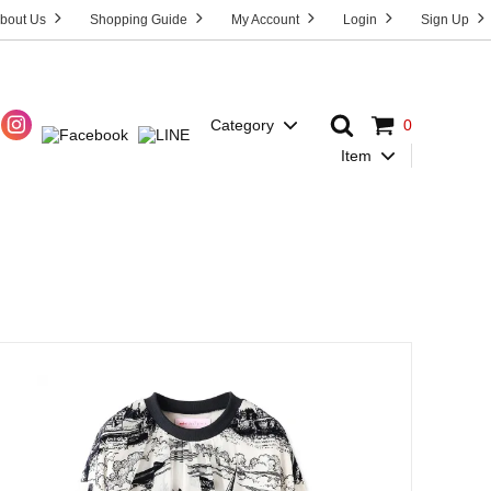
bout Us
Shopping Guide
My Account
Login
Sign Up
Category
0
Item
Dress
T-Shirt
HOST”