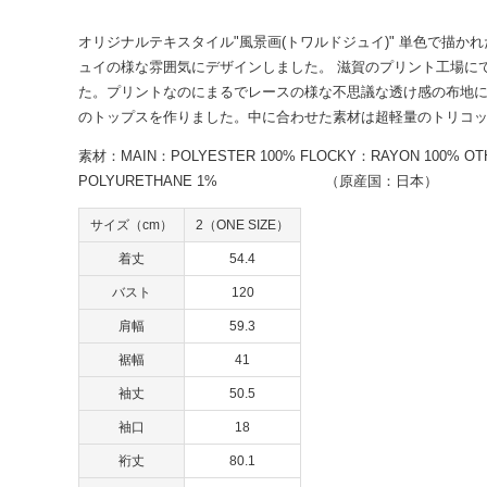
オリジナルテキスタイル"風景画(トワルドジュイ)" 単色で描
ュイの様な雰囲気にデザインしました。 滋賀のプリント工場に
た。プリントなのにまるでレースの様な不思議な透け感の布地
のトップスを作りました。中に合わせた素材は超軽量のトリコ
素材：MAIN：POLYESTER 100% FLOCKY：RAYON 100%
POLYURETHANE 1% （原産国：日本）
サイズ（cm）
2（ONE SIZE）
着丈
54.4
バスト
120
肩幅
59.3
裾幅
41
袖丈
50.5
袖口
18
裄丈
80.1