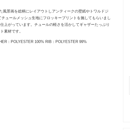
かれた風景画を総柄にレイアウトしアンティークの壁紙やトワルドジ
てチュールメッシュ生地にフロッキープリントを施してもらいまし
に仕上がっています。チュールの軽さを活かしてギャザーたっぷり
ット素材です。
 OTHER：POLYESTER 100% RIB：POLYESTER 99%