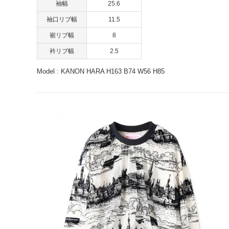
袖幅
25.6
袖口リブ幅
11.5
裾リブ幅
8
衿リブ幅
2.5
Model : KANON HARA H163 B74 W56 H85